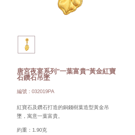
唐宮夜宴系列"一葉富貴"黃金紅寶
石鑽石吊墜
編號 : 032019PA
紅寶石及鑽石打造的銅錢樹葉造型黃金吊
墜，寓意一葉富貴。
約重：1.90克