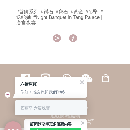
#首飾系列
#鑽石
#寶石
#黃金
#吊墜
#
送給她
#Night Banquet in Tang Palace |
唐宮夜宴


六福珠寶
你好！感謝您與我們聯絡！
繁體
簡体
ENG
|
|
回覆至 六福珠寶
© 六福集團 版權所有 不得轉載
|
私隱政策
貴金屬及寶石A類註冊交易商
(六福企業禮品(國際)有限公司-註冊號碼:A-B-24-05-07207;
訂閱我取得更多優惠內容
六福電子商貿有限公司-註冊號碼:A-B-24-05-07206)
貴金屬及寶石B類註冊交易商