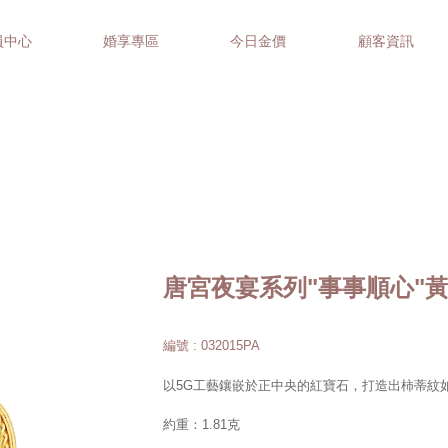
員中心
婚享專區
今日金價
顧客資訊
唐宮夜宴系列"事事順心"
編號 : 032015PA
以5G工藝鑲嵌於正中央的紅寶石，打造出柿蒂紋
約重：1.81克