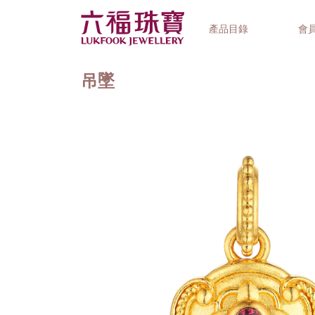
產品目錄
會
吊墜
首飾系列
鐘錶品牌
精選禮品