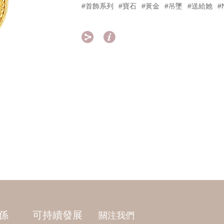
#首飾系列
#寶石
#黃金
#吊墜
#送給她
#


係
可持續發展
關注我們