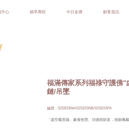
員中心
婚享專區
今日金價
顧客資訊
福滿傳家系列福祿守護佛"
鏈/吊墜
編號 : 025933NA/025933NB/025933PA
「虛空藏菩薩」象徵智慧、功德與財富，祝願佩