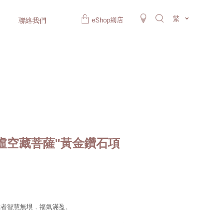
繁
聯絡我們
虛空藏菩薩"黃金鑽石項
戴者智慧無垠，福氣滿盈。