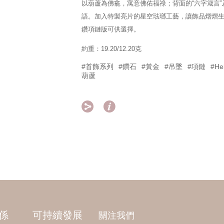
以葫蘆為佛龕，寓意佛佑福祿；背面的“六字箴言
語。加入特製亮片的星空琺瑯工藝，讓飾品熠熠
鑽項鏈版可供選擇。
約重：19.20/12.20克
#首飾系列
#鑽石
#黃金
#吊墜
#項鏈
#He
葫蘆


係
可持續發展
關注我們