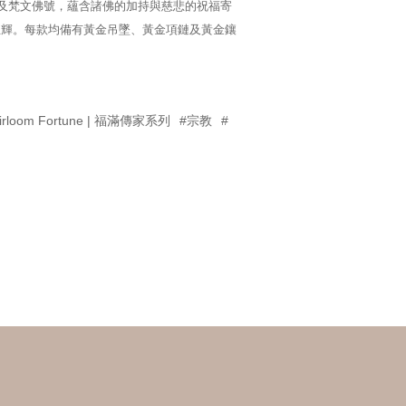
”及梵文佛號，蘊含諸佛的加持與慈悲的祝福寄
生輝。每款均備有黃金吊墜、黃金項鏈及黃金鑲
irloom Fortune | 福滿傳家系列
#宗教
#