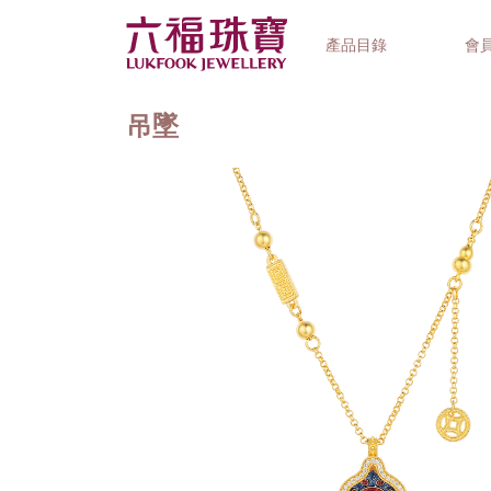
產品目錄
會
吊墜
首飾系列
鐘錶品牌
精選禮品