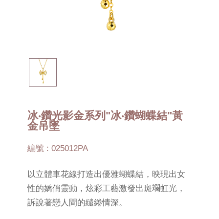
冰‧鑽光影金系列"冰‧鑽蝴蝶結"黃
金吊墜
編號 : 025012PA
以立體車花線打造出優雅蝴蝶結，映現出女
性的嬌俏靈動，炫彩工藝激發出斑斕虹光，
訴說著戀人間的繾綣情深。