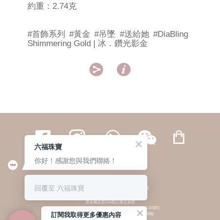
約重：2.74克
#首飾系列
#黃金
#吊墜
#送給她
#DiaBling
Shimmering Gold | 冰．鑽光影金


六福珠寶
你好！感謝您與我們聯絡！
繁體
簡体
ENG
|
|
回覆至 六福珠寶
© 六福集團 版權所有 不得轉載
|
私隱政策
貴金屬及寶石A類註冊交易商
(六福企業禮品(國際)有限公司-註冊號碼:A-B-24-05-07207;
訂閱我取得更多優惠內容
六福電子商貿有限公司-註冊號碼:A-B-24-05-07206)
貴金屬及寶石B類註冊交易商