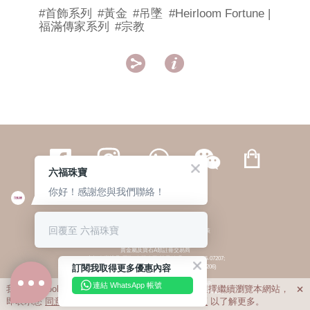
#首飾系列
#黃金
#吊墜
#Heirloom Fortune |
福滿傳家系列
#宗教


六福珠寶
你好！感謝您與我們聯絡！
繁體
簡体
ENG
|
|
回覆至 六福珠寶
© 六福集團 版權所有 不得轉載
|
私隱政策
貴金屬及寶石A類註冊交易商
(六福企業禮品(國際)有限公司-註冊號碼:A-B-24-05-07207;
訂閱我取得更多優惠內容
六福電子商貿有限公司-註冊號碼:A-B-24-05-07206)
貴金屬及寶石B類註冊交易商
(六福集團有限公司-註冊號碼:B-B-24-05-07258;
連結 WhatsApp 帳號
我們利用cookies為您提供最佳的瀏覽體驗。若您選擇繼續瀏覽本網站，

六福珠寶金行(香港)有限公司-註冊號碼:B-B-24-05-07259)
即表示您
同意
我們使用cookies。請查閱
私隱政策
以了解更多。