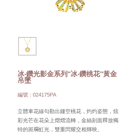
冰‧鑽光影金系列"冰‧鑽桃花"黃金
吊墜
編號 : 024175PA
立體車花線勾勒出鏤空桃花，灼灼姿態，炫
彩光芒在花朵上熠熠流轉，金絲刻面釋放獨
特的斑斕虹光，雙重閃耀交相輝映。