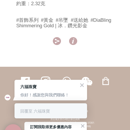
約重：2.32克
#首飾系列
#黃金
#吊墜
#送給她
#DiaBling
Shimmering Gold | 冰．鑽光影金


六福珠寶
你好！感謝您與我們聯絡！
繁體
簡体
ENG
|
|
回覆至 六福珠寶
© 六福集團 版權所有 不得轉載
|
私隱政策
貴金屬及寶石A類註冊交易商
(六福企業禮品(國際)有限公司-註冊號碼:A-B-24-05-07207;
訂閱我取得更多優惠內容
六福電子商貿有限公司-註冊號碼:A-B-24-05-07206)
貴金屬及寶石B類註冊交易商