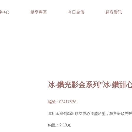
員中心
婚享專區
今日金價
顧客資訊
冰‧鑽光影金系列"冰‧鑽甜
編號 : 024173PA
運用金絲勾勒出鏤空愛心造型吊墜，釋放斑駁光
約重：2.13克