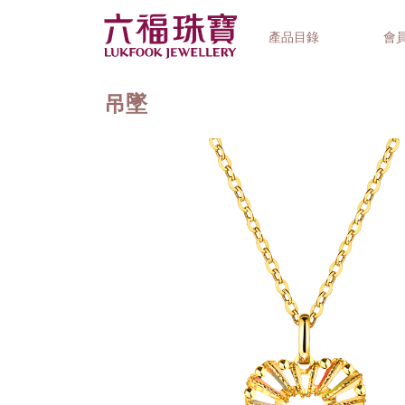
產品目錄
會
吊墜
首飾系列
鐘錶品牌
精選禮品