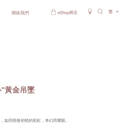
繁
聯絡我們
心"黃金吊墜
芒，如同雨後初晴的彩虹，奇幻而耀眼。