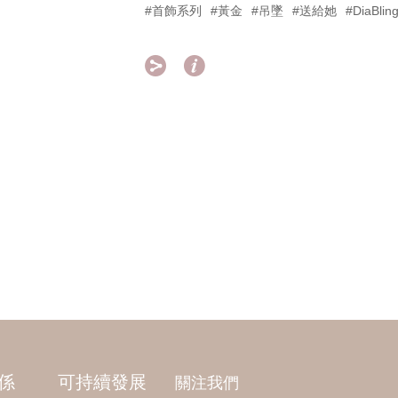
#首飾系列
#黃金
#吊墜
#送給她
#DiaBli


係
可持續發展
關注我們