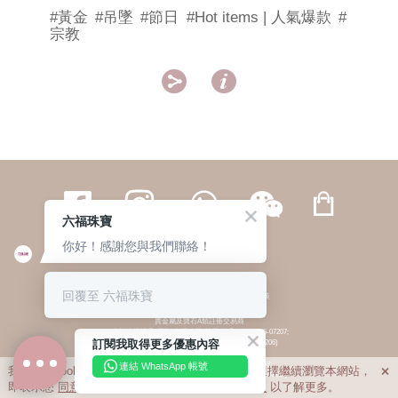
#黃金
#吊墜
#節日
#Hot items | 人氣爆款
#
宗教


六福珠寶
你好！感謝您與我們聯絡！
繁體
簡体
ENG
|
|
回覆至 六福珠寶
© 六福集團 版權所有 不得轉載
|
私隱政策
貴金屬及寶石A類註冊交易商
(六福企業禮品(國際)有限公司-註冊號碼:A-B-24-05-07207;
訂閱我取得更多優惠內容
六福電子商貿有限公司-註冊號碼:A-B-24-05-07206)
貴金屬及寶石B類註冊交易商
(六福集團有限公司-註冊號碼:B-B-24-05-07258;
連結 WhatsApp 帳號
我們利用cookies為您提供最佳的瀏覽體驗。若您選擇繼續瀏覽本網站，

六福珠寶金行(香港)有限公司-註冊號碼:B-B-24-05-07259)
即表示您
同意
我們使用cookies。請查閱
私隱政策
以了解更多。