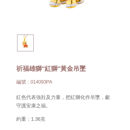
祈福雄獅"紅獅"黃金吊墜
編號 : 014093PA
紅色代表強壯及力量，把紅獅化作吊墜，獻
守護安康之福。
約重：1.36克