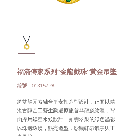
福滿傳家系列"金龍戲珠"黃金吊墜
編號 : 013157PA
將雙龍元素融合平安扣造型設計，正面以精
湛古醇金工藝生動還原龍首與龍鱗紋理；背
面採用鏤空水紋設計，如翡翠般的綠色鎏彩
以珠邊環繞，點亮造型，彰顯軒昂氣宇與王