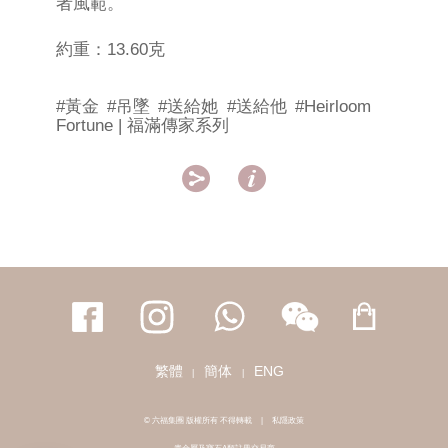
者風範。
約重：13.60克
#黃金
#吊墜
#送給她
#送給他
#Heirloom
Fortune | 福滿傳家系列


繁體
簡体
ENG
|
|
© 六福集團 版權所有 不得轉載
|
私隱政策
貴金屬及寶石A類註冊交易商