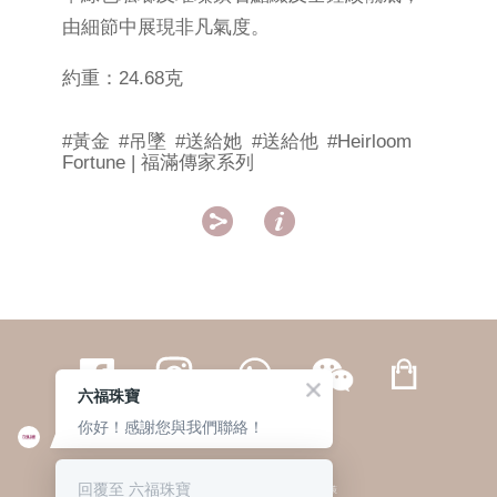
由細節中展現非凡氣度。
約重：24.68克
#黃金
#吊墜
#送給她
#送給他
#Heirloom
Fortune | 福滿傳家系列


六福珠寶
你好！感謝您與我們聯絡！
繁體
簡体
ENG
|
|
回覆至 六福珠寶
© 六福集團 版權所有 不得轉載
|
私隱政策