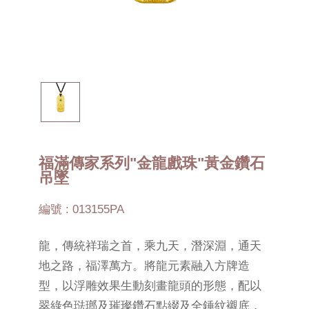
福滿傳家系列"金龍戲珠"黃金鑽石
吊墜
編號 : 013155PA
龍，傳統祥瑞之首，乘九天，潛深淵，通天
地之路，福澤萬方。將龍元素融入方牌造
型，以浮雕效果生動刻畫龍頭的形態，配以
翠綠色琺瑯及璀璨鑽石點綴及全錘紋襯底，