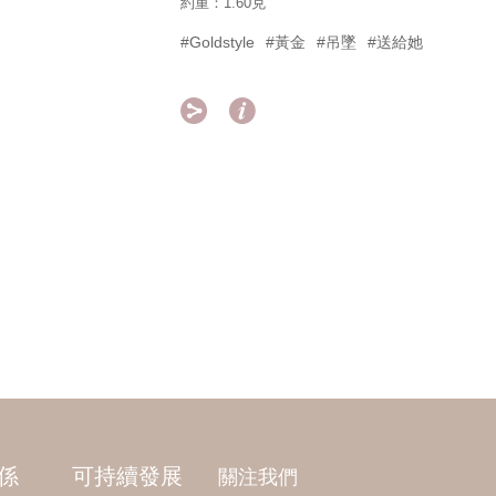
約重：1.60克
#Goldstyle
#黃金
#吊墜
#送給她


係
可持續發展
關注我們