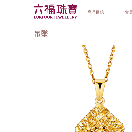
產品目錄
會
吊墜
首飾系列
鐘錶品牌
精選禮品