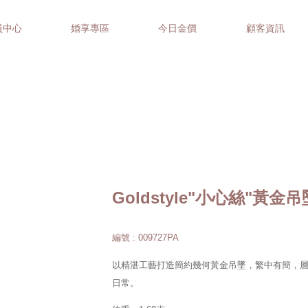
員中心
婚享專區
今日金價
顧客資訊
Goldstyle"小心絲"黃金吊
編號 : 009727PA
以精湛工藝打造簡約幾何黃金吊墜，繁中有簡，
日常。