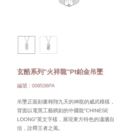
玄酷系列"火祥龍"Pt鉑金吊墜
編號 : 008536PA
吊墜正面刻畫翱翔九天的神龍的威武模樣，
背面以電黑工藝鐫刻的中國龍"CHINESE
LOONG"英文字樣，展現東方特色的瀟灑自
信，詮釋王者之風。