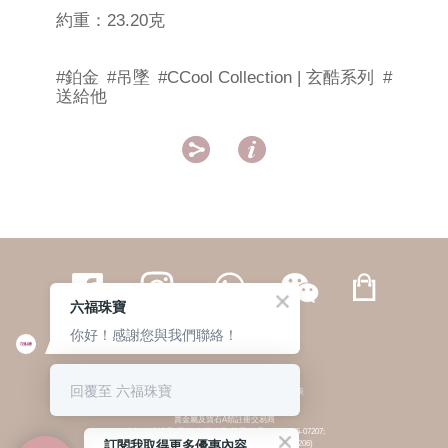
約重：23.20克
#鉑金
#吊墜
#CCool Collection | 玄酷系列
#
送給他


六福珠寶
你好！感謝您與我們聯絡！
繁體
簡体
ENG
|
|
回覆至 六福珠寶
© 六福集團 版權所有 不得轉載
|
私隱政策
貴金屬及寶石A類註冊交易商
(六福企業禮品(國際)有限公司-註冊號碼:A-B-24-05-07207;
訂閱我取得更多優惠內容
六福電子商貿有限公司-註冊號碼:A-B-24-05-07206)