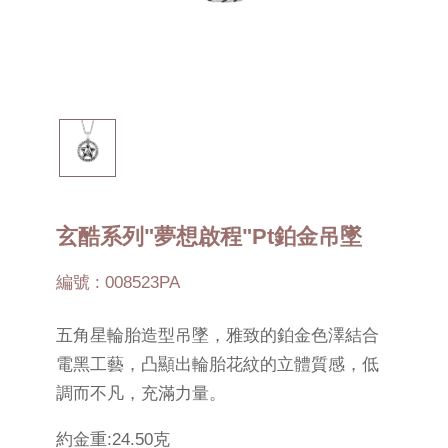
玄酷系列"夢想啟程"Pt鉑金吊墜
編號 : 008523PA
五角星輪胎造型吊墜，雅致的鉑金色澤結合
電黑工藝，凸顯出輪胎花紋的立體質感，低
調而不凡，充滿力量。
約金重:24.50克