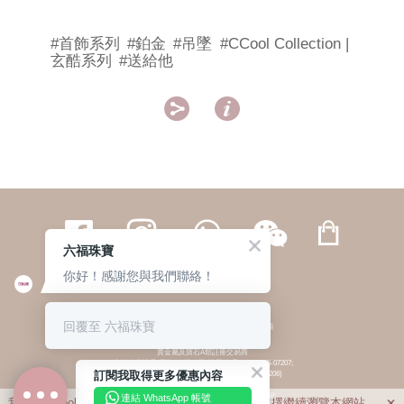
#首飾系列
#鉑金
#吊墜
#CCool Collection |
玄酷系列
#送給他


六福珠寶
你好！感謝您與我們聯絡！
繁體
簡体
ENG
|
|
回覆至 六福珠寶
© 六福集團 版權所有 不得轉載
|
私隱政策
貴金屬及寶石A類註冊交易商
(六福企業禮品(國際)有限公司-註冊號碼:A-B-24-05-07207;
訂閱我取得更多優惠內容
六福電子商貿有限公司-註冊號碼:A-B-24-05-07206)
貴金屬及寶石B類註冊交易商
(六福集團有限公司-註冊號碼:B-B-24-05-07258;
連結 WhatsApp 帳號
我們利用cookies為您提供最佳的瀏覽體驗。若您選擇繼續瀏覽本網站，
