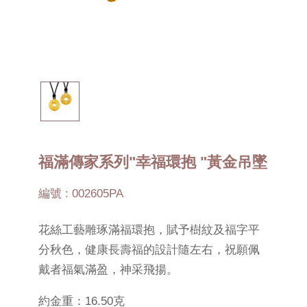
福滿傳家系列"幸福環抱 "黃金吊墜
編號 : 002605PA
花絲工藝雕琢滿福環抱，賦予樹紋及福字平
分秋色，健康長壽福的設計隨左右，祝願佩
戴者福氣滿盈，神采飛揚。
約金重：16.50克