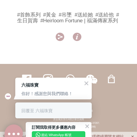
#首飾系列
#黃金
#吊墜
#送給她
#送給他
#
生日賀壽
#Heirloom Fortune | 福滿傳家系列


六福珠寶
你好！感謝您與我們聯絡！
繁體
簡体
ENG
|
|
回覆至 六福珠寶
© 六福集團 版權所有 不得轉載
|
私隱政策
貴金屬及寶石A類註冊交易商
(六福企業禮品(國際)有限公司-註冊號碼:A-B-24-05-07207;
訂閱我取得更多優惠內容
六福電子商貿有限公司-註冊號碼:A-B-24-05-07206)
貴金屬及寶石B類註冊交易商
(六福集團有限公司-註冊號碼:B-B-24-05-07258;
連結 WhatsApp 帳號
我們利用cookies為您提供最佳的瀏覽體驗。若您選擇繼續瀏覽本網站，
