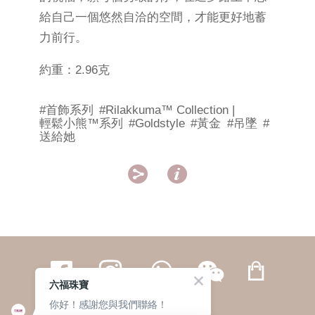
給自己一個悠然自洽的空間，才能更好地蓄
力前行。
約重：2.96克
#首飾系列
#Rilakkuma™ Collection |
輕鬆小熊™系列
#Goldstyle
#黃金
#吊墜
#
送給她


六福珠寶
你好！感謝您與我們聯絡！
繁體
簡体
ENG
|
|