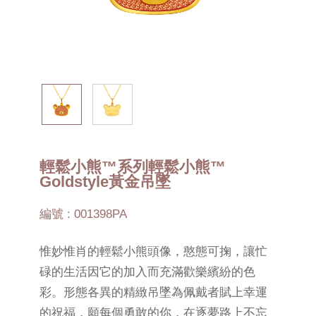
輕鬆小熊™系列輕鬆小熊™
Goldstyle黃金吊墜
編號 : 001398PA
惟妙惟肖的輕鬆小熊頭像，憨態可掬，讓忙
碌的生活因它的加入而充滿歡樂繽紛的色
彩。形態各異的精緻吊墜為佩戴者賦上幸運
的祝福，願每個勇敢的你，在逐夢路上不忘