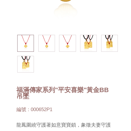
福滿傳家系列"平安喜樂"黃金BB
吊墜
編號 : 000652P1
龍鳳圍繞守護著如意寶寶鎖，象徵夫妻守護