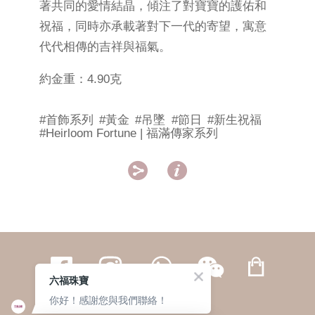
著共同的愛情結晶，傾注了對寶寶的護佑和
祝福，同時亦承載著對下一代的寄望，寓意
代代相傳的吉祥與福氣。
約金重：4.90克
#首飾系列
#黃金
#吊墜
#節日
#新生祝福
#Heirloom Fortune | 福滿傳家系列


六福珠寶
你好！感謝您與我們聯絡！
繁體
簡体
ENG
|
|