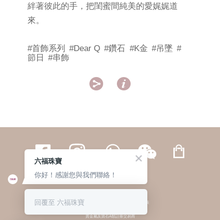
絆著彼此的手，把閨蜜間純美的愛娓娓道
來。
#首飾系列
#Dear Q
#鑽石
#K金
#吊墜
#
節日
#串飾


六福珠寶
你好！感謝您與我們聯絡！
繁體
簡体
ENG
|
|
回覆至 六福珠寶
© 六福集團 版權所有 不得轉載
|
私隱政策
貴金屬及寶石A類註冊交易商