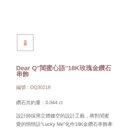
Dear Q"閨蜜心語"18K玫瑰金鑽石
串飾
編號 : DQ30218
鑽石共約重：0.044 ct
設計師採用立體鏤空的設計工藝，將對閨蜜
愛的悄悄話“Lucky Me”化作18K金鑽石串飾牽