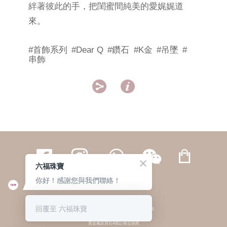
絆著彼此的手，把閨蜜間純美的愛娓娓道
來。
#首飾系列
#Dear Q
#鑽石
#K金
#吊墜
#
串飾


六福珠寶
你好！感謝您與我們聯絡！
繁體
簡体
ENG
|
|
回覆至 六福珠寶
© 六福集團 版權所有 不得轉載
|
私隱政策
貴金屬及寶石A類註冊交易商