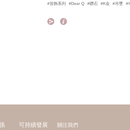
#首飾系列
#Dear Q
#鑽石
#K金
#吊墜
#


係
可持續發展
關注我們