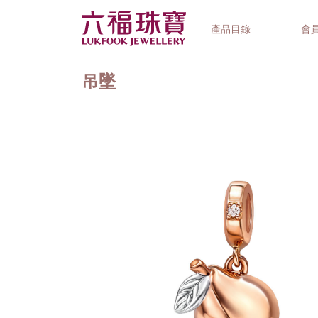
產品目錄
會
吊墜
首飾系列
鐘錶品牌
精選禮品