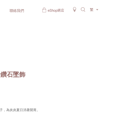
繁
聯絡我們
瑰金鑽石墜飾
李子，為炎炎夏日消暑開胃。