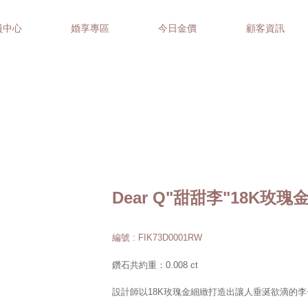
員中心
婚享專區
今日金價
顧客資訊
Dear Q"甜甜李"18K玫
編號 : FIK73D0001RW
鑽石共約重：0.008 ct
設計師以18K玫瑰金細緻打造出讓人垂涎欲滴的