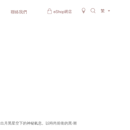
繁
聯絡我們
出月黑星空下的神秘氣息。以時尚前衛的黑‧潮