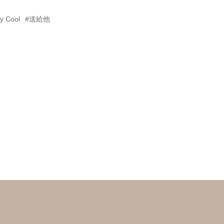
。
ey Cool
#送給他