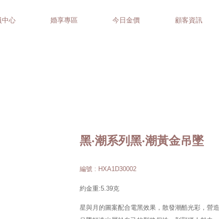
員中心
婚享專區
今日金價
顧客資訊
黑‧潮系列黑‧潮黃金吊墜
編號 : HXA1D30002
約金重:5.39克
星與月的圖案配合電黑效果，散發潮酷光彩，營造