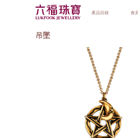
產品目錄
會
吊墜
首飾系列
鐘錶品牌
精選禮品