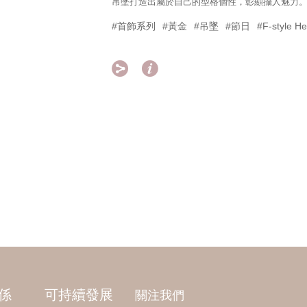
吊墜打造出屬於自己的型格個性，彰顯攝人魅力
#首飾系列
#黃金
#吊墜
#節日
#F-style H


係
可持續發展
關注我們