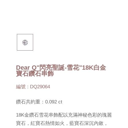
Dear Q"閃亮聖誕-雪花"18K白金
寶石鑽石串飾
編號 : DQ29064
鑽石共約重：0.092 ct
18K金鑽石雪花串飾配以充滿神秘色彩的瑰麗
寶石，紅寶石熱情如火，藍寶石深沉內斂，