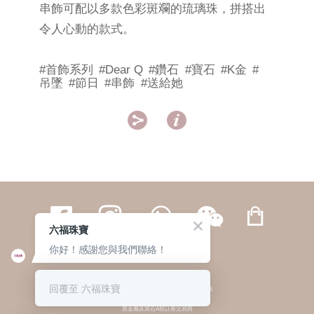
串飾可配以多款色彩斑斕的琉璃珠，拼搭出
令人心動的款式。
#首飾系列
#Dear Q
#鑽石
#寶石
#K金
#
吊墜
#節日
#串飾
#送給她


六福珠寶
你好！感謝您與我們聯絡！
繁體
簡体
ENG
|
|
回覆至 六福珠寶
© 六福集團 版權所有 不得轉載
|
私隱政策
貴金屬及寶石A類註冊交易商