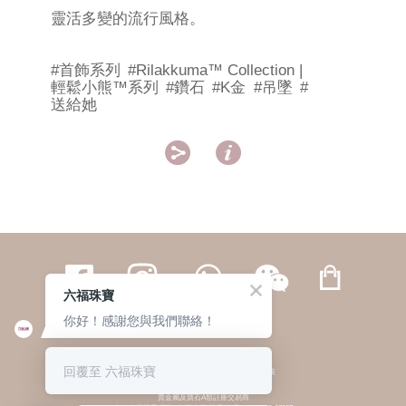
靈活多變的流行風格。
#首飾系列
#Rilakkuma™ Collection |
輕鬆小熊™系列
#鑽石
#K金
#吊墜
#
送給她


六福珠寶
你好！感謝您與我們聯絡！
繁體
簡体
ENG
|
|
回覆至 六福珠寶
© 六福集團 版權所有 不得轉載
|
私隱政策
貴金屬及寶石A類註冊交易商