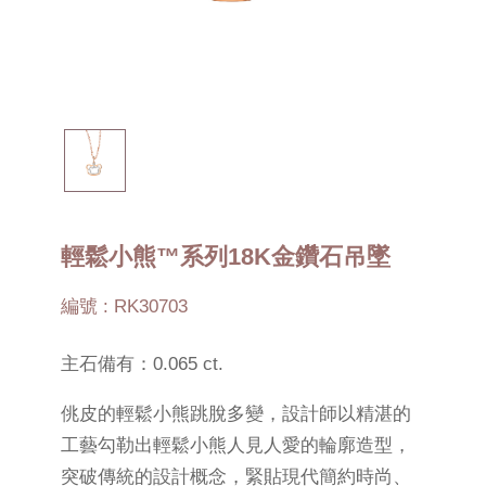
輕鬆小熊™系列18K金鑽石吊墜
編號 : RK30703
主石備有：0.065 ct.
佻皮的輕鬆小熊跳脫多變，設計師以精湛的
工藝勾勒出輕鬆小熊人見人愛的輪廓造型，
突破傳統的設計概念，緊貼現代簡約時尚、