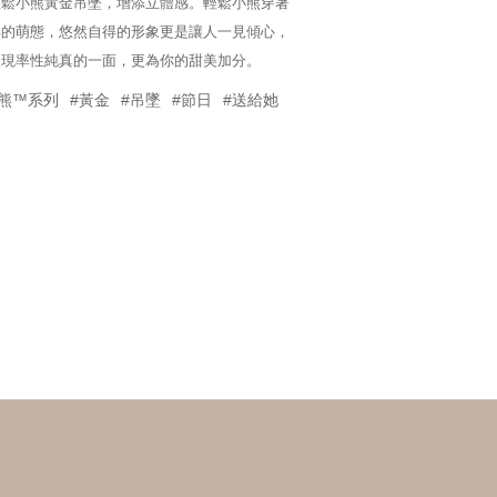
輕鬆小熊黃金吊墜，增添立體感。輕鬆小熊穿著
邪的萌態，悠然自得的形象更是讓人一見傾心，
展現率性純真的一面，更為你的甜美加分。
輕鬆小熊™系列
#黃金
#吊墜
#節日
#送給她