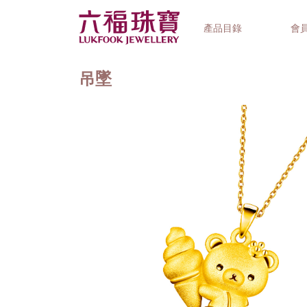
產品目錄
會
吊墜
首飾系列
鐘錶品牌
精選禮品