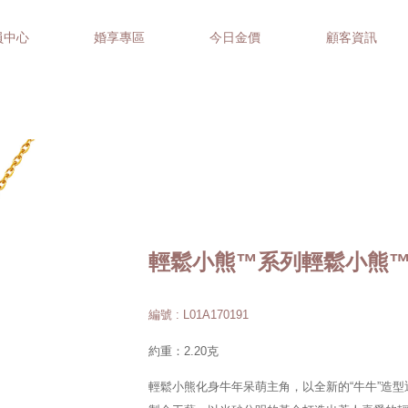
員中心
婚享專區
今日金價
顧客資訊
輕鬆小熊™系列輕鬆小熊
編號 : L01A170191
約重：2.20克
輕鬆小熊化身牛年呆萌主角，以全新的“牛牛”造