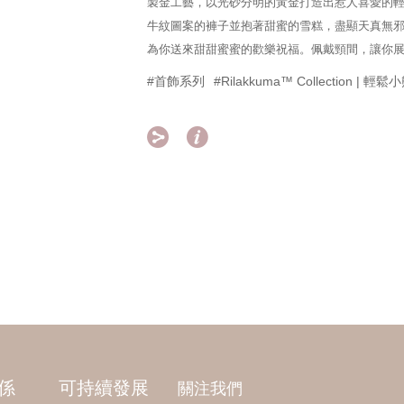
製金工藝，以光砂分明的黃金打造出惹人喜愛的
牛紋圖案的褲子並抱著甜蜜的雪糕，盡顯天真無
為你送來甜甜蜜蜜的歡樂祝福。佩戴頸間，讓你
#首飾系列
#Rilakkuma™ Collection | 


係
可持續發展
關注我們