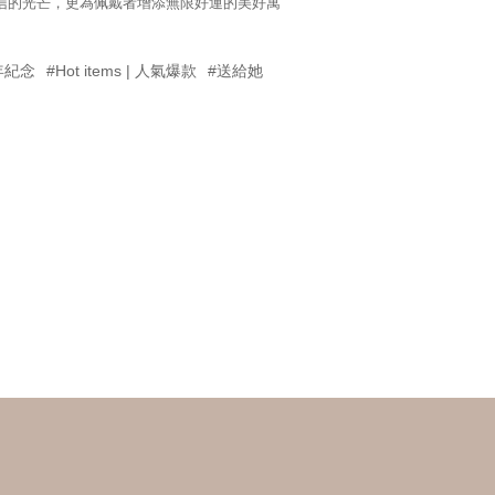
自信的光芒，更為佩戴者增添無限好運的美好寓
年紀念
#Hot items | 人氣爆款
#送給她