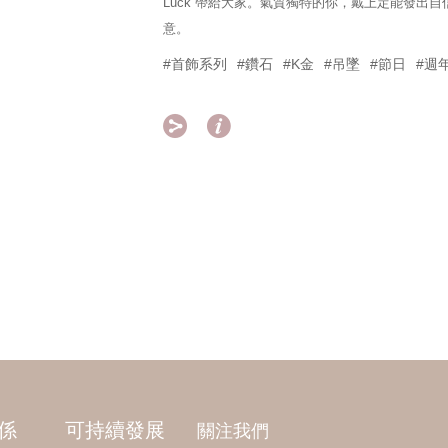
Luck”帶給大家。氣質獨特的你，戴上定能發出
意。
#首飾系列
#鑽石
#K金
#吊墜
#節日
#週


係
可持續發展
關注我們