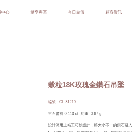
員中心
婚享專區
今日金價
顧客資訊
穀粒18K玫瑰金鑽石吊墜
編號 : GL-31219
主石備有 0.110 ct ;約重: 0.87 g
設計師用上精工巧妙設計，將大小不一的鑽石融入設