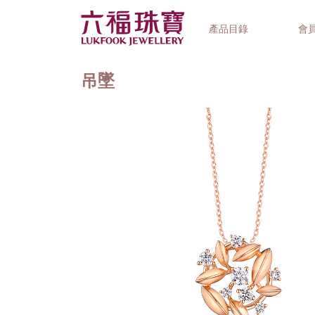
產品目錄
會
吊墜
首飾系列
鐘錶品牌
精選禮品