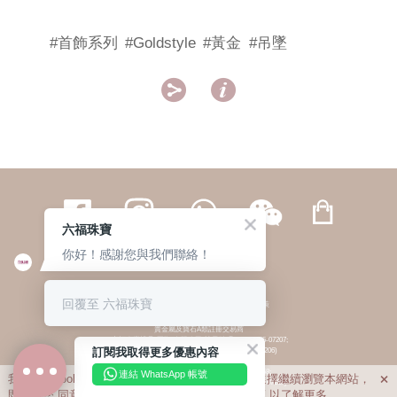
#首飾系列
#Goldstyle
#黃金
#吊墜


六福珠寶
你好！感謝您與我們聯絡！
繁體
簡体
ENG
|
|
回覆至 六福珠寶
© 六福集團 版權所有 不得轉載
|
私隱政策
貴金屬及寶石A類註冊交易商
(六福企業禮品(國際)有限公司-註冊號碼:A-B-24-05-07207;
訂閱我取得更多優惠內容
六福電子商貿有限公司-註冊號碼:A-B-24-05-07206)
貴金屬及寶石B類註冊交易商
(六福集團有限公司-註冊號碼:B-B-24-05-07258;
連結 WhatsApp 帳號
我們利用cookies為您提供最佳的瀏覽體驗。若您選擇繼續瀏覽本網站，

六福珠寶金行(香港)有限公司-註冊號碼:B-B-24-05-07259)
即表示您
同意
我們使用cookies。請查閱
私隱政策
以了解更多。