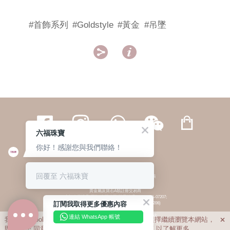
#首飾系列
#Goldstyle
#黃金
#吊墜


六福珠寶
你好！感謝您與我們聯絡！
繁體
簡体
ENG
|
|
回覆至 六福珠寶
© 六福集團 版權所有 不得轉載
|
私隱政策
貴金屬及寶石A類註冊交易商
(六福企業禮品(國際)有限公司-註冊號碼:A-B-24-05-07207;
訂閱我取得更多優惠內容
六福電子商貿有限公司-註冊號碼:A-B-24-05-07206)
貴金屬及寶石B類註冊交易商
(六福集團有限公司-註冊號碼:B-B-24-05-07258;
連結 WhatsApp 帳號
我們利用cookies為您提供最佳的瀏覽體驗。若您選擇繼續瀏覽本網站，

六福珠寶金行(香港)有限公司-註冊號碼:B-B-24-05-07259)
即表示您
同意
我們使用cookies。請查閱
私隱政策
以了解更多。