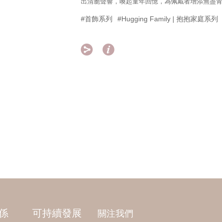
出清脆聲響，喚起童年回憶，為佩戴者增添無盡
#首飾系列
#Hugging Family | 抱抱家庭系列


係
可持續發展
關注我們