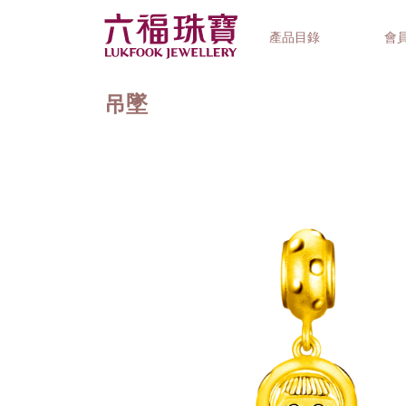
產品目錄
會
吊墜
首飾系列
鐘錶品牌
精選禮品