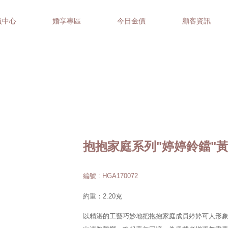
員中心
婚享專區
今日金價
顧客資訊
抱抱家庭系列"婷婷鈴鐺"
編號 : HGA170072
約重：2.20克
以精湛的工藝巧妙地把抱抱家庭成員婷婷可人形