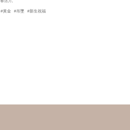
青春活力。
#黃金
#吊墜
#新生祝福