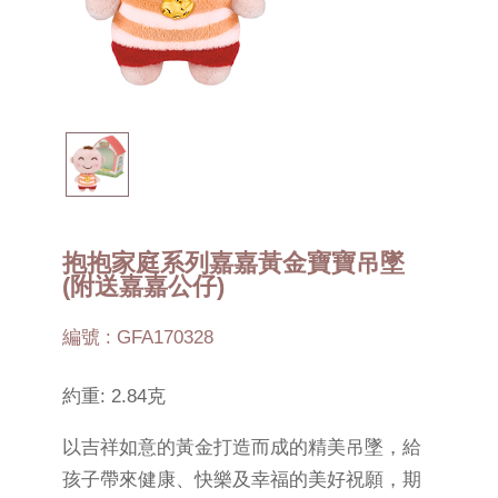
抱抱家庭系列嘉嘉黃金寶寶吊墜
(附送嘉嘉公仔)
編號 : GFA170328
約重: 2.84克
以吉祥如意的黃金打造而成的精美吊墜，給
孩子帶來健康、快樂及幸福的美好祝願，期