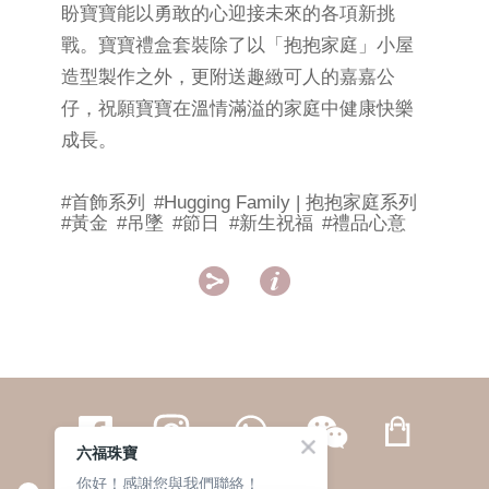
盼寶寶能以勇敢的心迎接未來的各項新挑
戰。寶寶禮盒套裝除了以「抱抱家庭」小屋
造型製作之外，更附送趣緻可人的嘉嘉公
仔，祝願寶寶在溫情滿溢的家庭中健康快樂
成長。
#首飾系列
#Hugging Family | 抱抱家庭系列
#黃金
#吊墜
#節日
#新生祝福
#禮品心意


六福珠寶
你好！感謝您與我們聯絡！