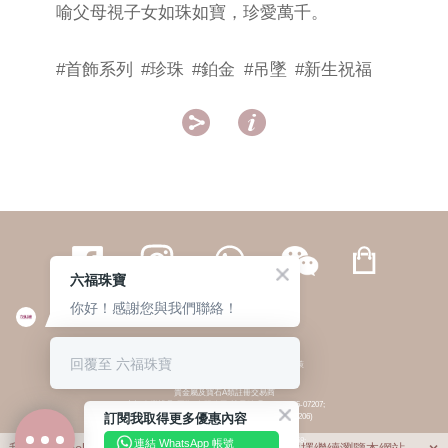
喻父母視子女如珠如寶，珍愛萬千。
#首飾系列
#珍珠
#鉑金
#吊墜
#新生祝福


六福珠寶
你好！感謝您與我們聯絡！
繁體
簡体
ENG
|
|
回覆至 六福珠寶
© 六福集團 版權所有 不得轉載
|
私隱政策
貴金屬及寶石A類註冊交易商
(六福企業禮品(國際)有限公司-註冊號碼:A-B-24-05-07207;
訂閱我取得更多優惠內容
六福電子商貿有限公司-註冊號碼:A-B-24-05-07206)
貴金屬及寶石B類註冊交易商
(六福集團有限公司-註冊號碼:B-B-24-05-07258;
連結 WhatsApp 帳號