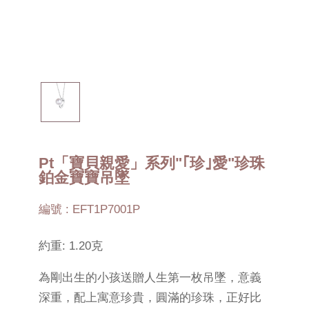
Pt「寶貝親愛」系列"｢珍｣愛"珍珠
鉑金寶寶吊墜
編號 : EFT1P7001P
約重: 1.20克
為剛出生的小孩送贈人生第一枚吊墜，意義
深重，配上寓意珍貴，圓滿的珍珠，正好比