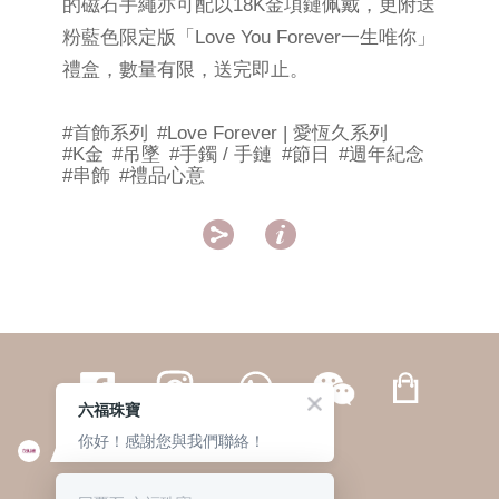
的磁石手繩亦可配以18K金項鏈佩戴，更附送
粉藍色限定版「Love You Forever一生唯你」
禮盒，數量有限，送完即止。
#首飾系列
#Love Forever | 愛恆久系列
#K金
#吊墜
#手鐲 / 手鏈
#節日
#週年紀念
#串飾
#禮品心意


六福珠寶
你好！感謝您與我們聯絡！
繁體
簡体
ENG
|
|