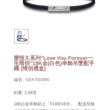
愛恆久系列"Love You Forever一
生唯你"18K金(白色)串飾吊墜配手
繩 (情侶禮盒)
編號 : GEK70039W
約重: 2.69克
18K白金串飾刻上「FOREVER」，配送型格