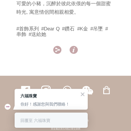
可愛的小豬，沉醉於彼此依偎的每一個甜蜜
時光, 寓意情侶間相親相愛。
#首飾系列
#Dear Q
#鑽石
#K金
#吊墜
#
串飾
#送給她


六福珠寶
你好！感謝您與我們聯絡！
繁體
簡体
ENG
|
|
回覆至 六福珠寶
© 六福集團 版權所有 不得轉載
|
私隱政策
貴金屬及寶石A類註冊交易商