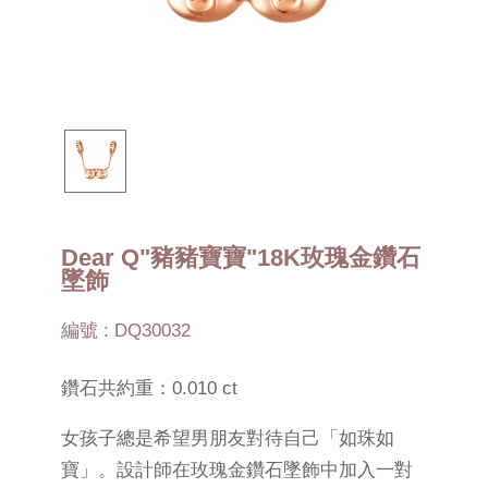
Dear Q"豬豬寶寶"18K玫瑰金鑽石
墜飾
編號 : DQ30032
鑽石共約重：0.010 ct
女孩子總是希望男朋友對待自己「如珠如
寶」。設計師在玫瑰金鑽石墜飾中加入一對