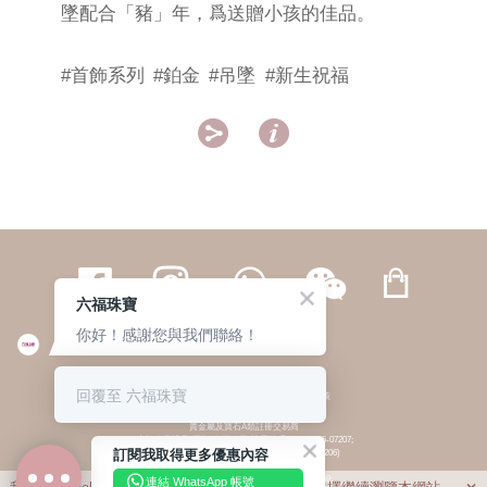
墜配合「豬」年，爲送贈小孩的佳品。
#首飾系列
#鉑金
#吊墜
#新生祝福


六福珠寶
你好！感謝您與我們聯絡！
繁體
簡体
ENG
|
|
回覆至 六福珠寶
© 六福集團 版權所有 不得轉載
|
私隱政策
貴金屬及寶石A類註冊交易商
(六福企業禮品(國際)有限公司-註冊號碼:A-B-24-05-07207;
訂閱我取得更多優惠內容
六福電子商貿有限公司-註冊號碼:A-B-24-05-07206)
貴金屬及寶石B類註冊交易商
(六福集團有限公司-註冊號碼:B-B-24-05-07258;
連結 WhatsApp 帳號