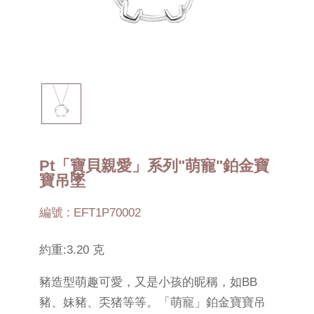
Pt「寶貝親愛」系列"萌寵"鉑金寶
寶吊墜
編號 : EFT1P70002
約重:3.20 克
豬造型萌趣可愛，又是小孩的昵稱，如BB
豬、妹豬、奀猪等等。「萌寵」鉑金寶寶吊