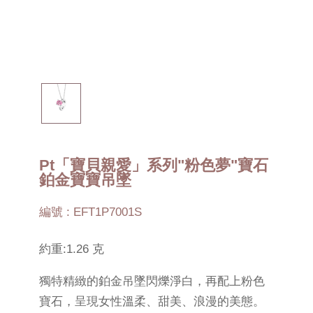
Pt「寶貝親愛」系列"粉色夢"寶石
鉑金寶寶吊墜
編號 : EFT1P7001S
約重:1.26 克
獨特精緻的鉑金吊墜閃爍淨白，再配上粉色
寶石，呈現女性溫柔、甜美、浪漫的美態。