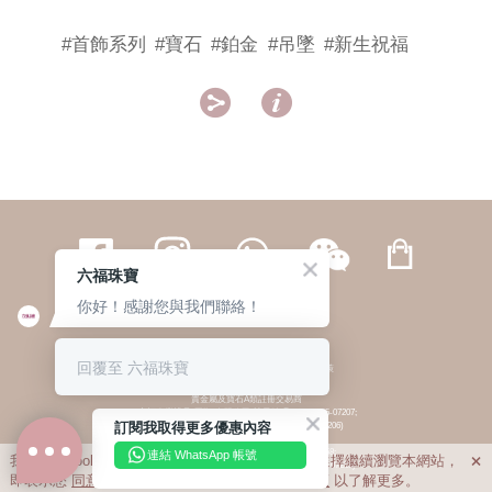
#首飾系列
#寶石
#鉑金
#吊墜
#新生祝福


六福珠寶
你好！感謝您與我們聯絡！
繁體
簡体
ENG
|
|
回覆至 六福珠寶
© 六福集團 版權所有 不得轉載
|
私隱政策
貴金屬及寶石A類註冊交易商
(六福企業禮品(國際)有限公司-註冊號碼:A-B-24-05-07207;
訂閱我取得更多優惠內容
六福電子商貿有限公司-註冊號碼:A-B-24-05-07206)
貴金屬及寶石B類註冊交易商
(六福集團有限公司-註冊號碼:B-B-24-05-07258;
連結 WhatsApp 帳號
我們利用cookies為您提供最佳的瀏覽體驗。若您選擇繼續瀏覽本網站，

六福珠寶金行(香港)有限公司-註冊號碼:B-B-24-05-07259)
即表示您
同意
我們使用cookies。請查閱
私隱政策
以了解更多。