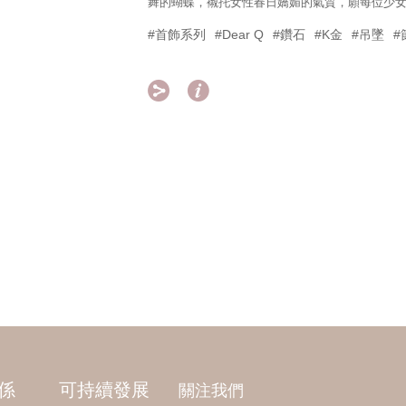
舞的蝴蝶，襯托女性春日嬌媚的氣質，願每位少
#首飾系列
#Dear Q
#鑽石
#K金
#吊墜
#


係
可持續發展
關注我們