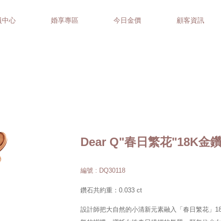
員中心
婚享專區
今日金價
顧客資訊
Dear Q"春日繁花"18K
編號 : DQ30118
鑽石共約重：0.033 ct
設計師把大自然的小清新元素融入「春日繁花」1