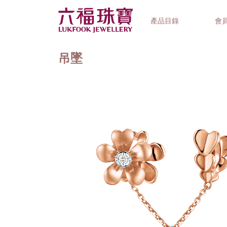
產品目錄
會
吊墜
首飾系列
鐘錶品牌
精選禮品