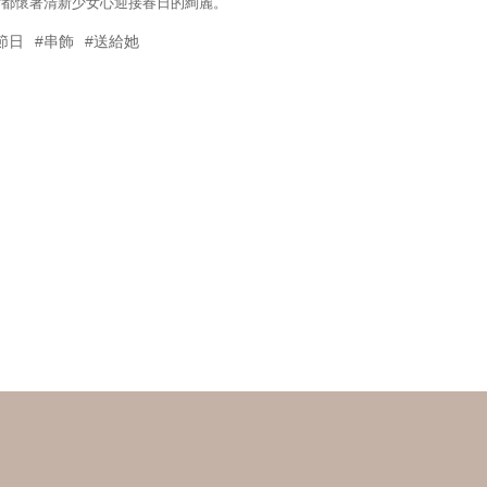
女都懷著清新少女心迎接春日的絢麗。
節日
#串飾
#送給她