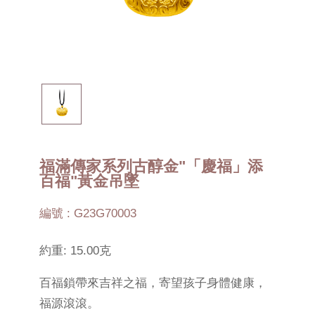
福滿傳家系列古醇金"「慶福」添
百福"黃金吊墜
編號 : G23G70003
約重: 15.00克
百福鎖帶來吉祥之福，寄望孩子身體健康，
福源滾滾。