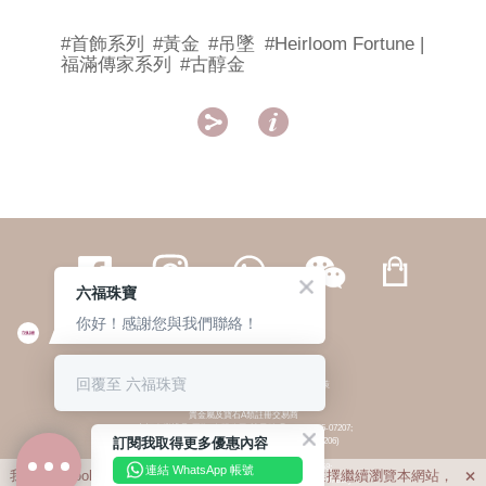
#首飾系列
#黃金
#吊墜
#Heirloom Fortune |
福滿傳家系列
#古醇金


六福珠寶
你好！感謝您與我們聯絡！
繁體
簡体
ENG
|
|
回覆至 六福珠寶
© 六福集團 版權所有 不得轉載
|
私隱政策
貴金屬及寶石A類註冊交易商
(六福企業禮品(國際)有限公司-註冊號碼:A-B-24-05-07207;
訂閱我取得更多優惠內容
六福電子商貿有限公司-註冊號碼:A-B-24-05-07206)
貴金屬及寶石B類註冊交易商
(六福集團有限公司-註冊號碼:B-B-24-05-07258;
連結 WhatsApp 帳號
我們利用cookies為您提供最佳的瀏覽體驗。若您選擇繼續瀏覽本網站，

六福珠寶金行(香港)有限公司-註冊號碼:B-B-24-05-07259)