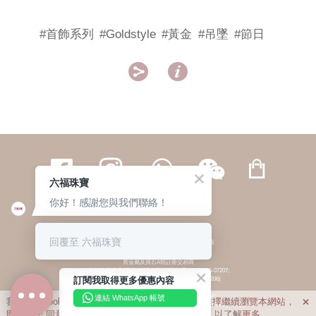
#首飾系列
#Goldstyle
#黃金
#吊墜
#節日


六福珠寶
你好！感謝您與我們聯絡！
繁體
簡体
ENG
|
|
回覆至 六福珠寶
© 六福集團 版權所有 不得轉載
|
私隱政策
貴金屬及寶石A類註冊交易商
(六福企業禮品(國際)有限公司-註冊號碼:A-B-24-05-07207;
訂閱我取得更多優惠內容
六福電子商貿有限公司-註冊號碼:A-B-24-05-07206)
貴金屬及寶石B類註冊交易商
(六福集團有限公司-註冊號碼:B-B-24-05-07258;
連結 WhatsApp 帳號
我們利用cookies為您提供最佳的瀏覽體驗。若您選擇繼續瀏覽本網站，

六福珠寶金行(香港)有限公司-註冊號碼:B-B-24-05-07259)
即表示您
同意
我們使用cookies。請查閱
私隱政策
以了解更多。