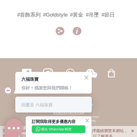
#首飾系列
#Goldstyle
#黃金
#吊墜
#節日


六福珠寶
你好！感謝您與我們聯絡！
繁體
簡体
ENG
|
|
回覆至 六福珠寶
© 六福集團 版權所有 不得轉載
|
私隱政策
貴金屬及寶石A類註冊交易商
(六福企業禮品(國際)有限公司-註冊號碼:A-B-24-05-07207;
訂閱我取得更多優惠內容
六福電子商貿有限公司-註冊號碼:A-B-24-05-07206)
貴金屬及寶石B類註冊交易商
(六福集團有限公司-註冊號碼:B-B-24-05-07258;
連結 WhatsApp 帳號
我們利用cookies為您提供最佳的瀏覽體驗。若您選擇繼續瀏覽本網站，

六福珠寶金行(香港)有限公司-註冊號碼:B-B-24-05-07259)
即表示您
同意
我們使用cookies。請查閱
私隱政策
以了解更多。