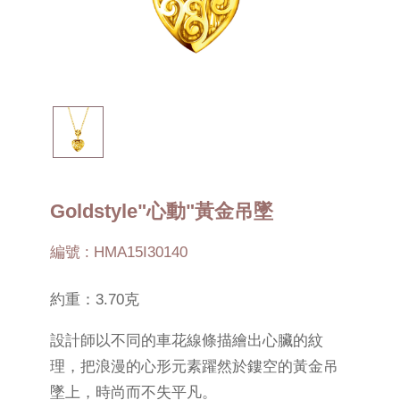
Goldstyle"心動"黃金吊墜
編號 : HMA15I30140
約重：3.70克
設計師以不同的車花線條描繪出心臟的紋
理，把浪漫的心形元素躍然於鏤空的黃金吊
墜上，時尚而不失平凡。