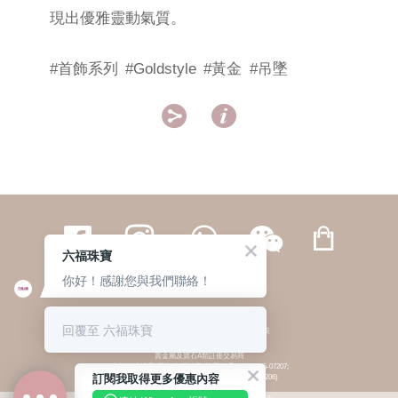
現出優雅靈動氣質。
#首飾系列
#Goldstyle
#黃金
#吊墜


六福珠寶
你好！感謝您與我們聯絡！
繁體
簡体
ENG
|
|
回覆至 六福珠寶
© 六福集團 版權所有 不得轉載
|
私隱政策
貴金屬及寶石A類註冊交易商
(六福企業禮品(國際)有限公司-註冊號碼:A-B-24-05-07207;
訂閱我取得更多優惠內容
六福電子商貿有限公司-註冊號碼:A-B-24-05-07206)
貴金屬及寶石B類註冊交易商
(六福集團有限公司-註冊號碼:B-B-24-05-07258;