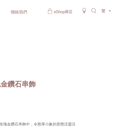
繁
聯絡我們
玫瑰金鑽石串飾
K玫瑰金鑽石串飾中，令憨厚小象的形態活靈活