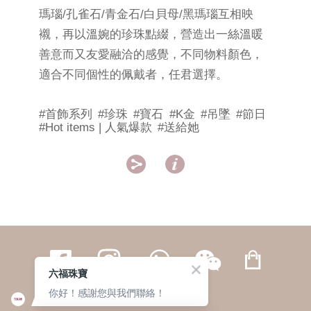
瑪瑙/孔雀石/青金石/白貝母/黑瑪瑙互相映
襯，再以溫婉的珍珠點綴，營造出一絲溫暖
善意而又友愛融洽的感覺，不同物料顏色，
適合不同個性的佩戴者，任君選擇。
#首飾系列
#珍珠
#寶石
#K金
#吊墜
#節日
#Hot items | 人氣爆款
#送給她


六福珠寶
你好！感謝您與我們聯絡！
繁體
簡体
ENG
|
|