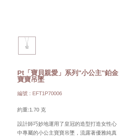
Pt「寶貝親愛」系列"小公主"鉑金
寶寶吊墜
編號 : EFT1P70006
約重:1.70 克
設計師巧妙地運用了皇冠的造型打造女性心
中專屬的小公主寶寶吊墜，流露著優雅純真