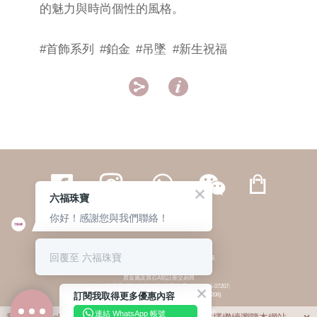
的魅力與時尚個性的風格。
#首飾系列
#鉑金
#吊墜
#新生祝福


六福珠寶
你好！感謝您與我們聯絡！
繁體
簡体
ENG
|
|
回覆至 六福珠寶
© 六福集團 版權所有 不得轉載
|
私隱政策
貴金屬及寶石A類註冊交易商
(六福企業禮品(國際)有限公司-註冊號碼:A-B-24-05-07207;
訂閱我取得更多優惠內容
六福電子商貿有限公司-註冊號碼:A-B-24-05-07206)
貴金屬及寶石B類註冊交易商
(六福集團有限公司-註冊號碼:B-B-24-05-07258;
連結 WhatsApp 帳號