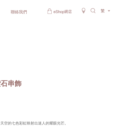
繁
聯絡我們
金鑽石串飾
跨天空的七色彩虹映射出迷人的耀眼光芒。