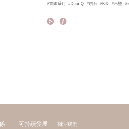
#首飾系列
#Dear Q
#鑽石
#K金
#吊墜
#


係
可持續發展
關注我們