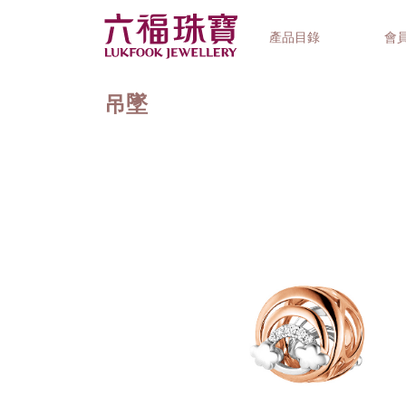
產品目錄
會
吊墜
首飾系列
鐘錶品牌
精選禮品