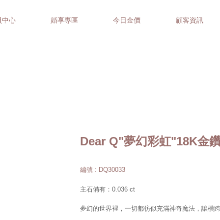
員中心
婚享專區
今日金價
顧客資訊
Dear Q"夢幻彩虹"18K
編號 : DQ30033
主石備有：0.036 ct
夢幻的世界裡，一切都彷似充滿神奇魔法，讓橫