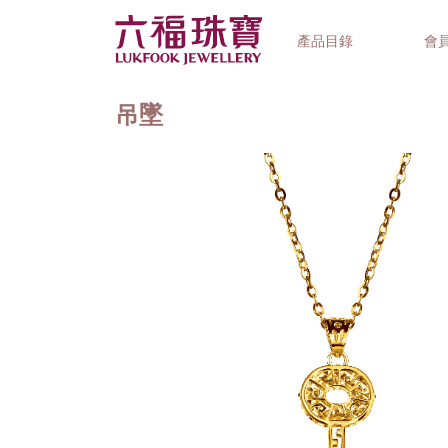
產品目錄
會
吊墜
首飾系列
鐘錶品牌
精選禮品