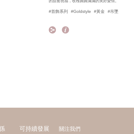
的甜蜜祝福，收穫圓圓滿滿的美好愛情。
#首飾系列
#Goldstyle
#黃金
#吊墜


係
可持續發展
關注我們