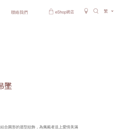
繁
聯絡我們
金吊墜
，結合圓形的迴型紋飾，為佩戴者送上愛情美滿