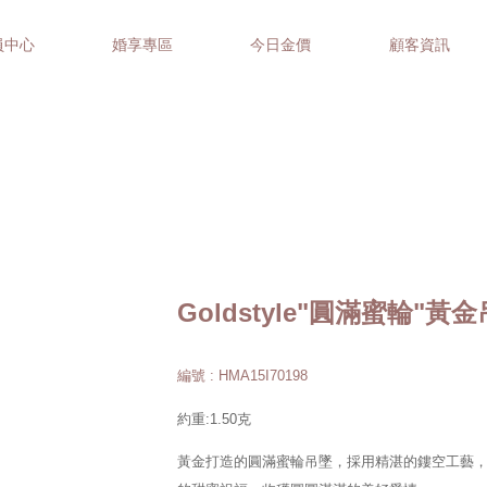
員中心
婚享專區
今日金價
顧客資訊
Goldstyle"圓滿蜜輪"黃
編號 : HMA15I70198
約重:1.50克
黃金打造的圓滿蜜輪吊墜，採用精湛的鏤空工藝