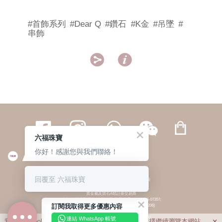
#首飾系列
#Dear Q
#鑽石
#K金
#吊墜
#
串飾


六福珠寶
你好！感謝您與我們聯絡！
繁體
簡体
ENG
|
|
回覆至 六福珠寶
© 六福集團 版權所有 不得轉載
|
私隱政策
貴金屬及寶石A類註冊交易商
(六福企業禮品(國際)有限公司-註冊號碼:A-B-24-05-07207;
訂閱我取得更多優惠內容
六福電子商貿有限公司-註冊號碼:A-B-24-05-07206)
貴金屬及寶石B類註冊交易商
(六福集團有限公司-註冊號碼:B-B-24-05-07258;
連結 WhatsApp 帳號
我們利用cookies為您提供最佳的瀏覽體驗。若您選擇繼續瀏覽本網站，
