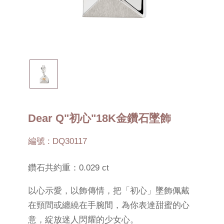
Dear Q"初心"18K金鑽石墜飾
編號 : DQ30117
鑽石共約重：0.029 ct
以心示愛，以飾傳情，把「初心」墜飾佩戴
在頸間或纏繞在手腕間，為你表達甜蜜的心
意，綻放迷人閃耀的少女心。