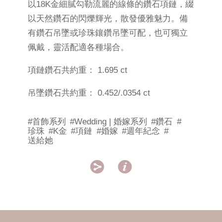
以18K金細膩勾勒流麗的線條的鑽石項鏈，綴
以天然鑽石的閃爍輝光，散發優雅魅力。備
有鑽石吊墜或珍珠鑲鑽吊墜可配，也可獨立
佩戴，靈活配適各種場合。
項鏈鑽石共約重： 1.695 ct
吊墜鑽石共約重： 0.452/.0354 ct
#首飾系列
#Wedding | 婚嫁系列
#鑽石
#
珍珠
#K金
#項鏈
#婚嫁
#週年紀念
#
送給她

