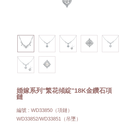
婚嫁系列"繁花傾綻"18K金鑽石項
鏈
編號 : WD33850（項鏈）
WD33852/WD33851（吊墜）