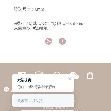
珍珠尺寸：6mm
#鑽石
#珍珠
#K金
#項鏈
#Hot items |
人氣爆款
#送給她


六福珠寶
你好！感謝您與我們聯絡！
繁體
簡体
ENG
|
|
回覆至 六福珠寶
© 六福集團 版權所有 不得轉載
|
私隱政策
貴金屬及寶石A類註冊交易商
(六福企業禮品(國際)有限公司-註冊號碼:A-B-24-05-07207;