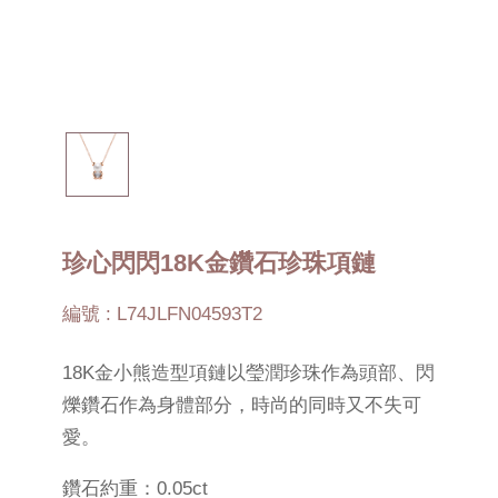
珍心閃閃18K金鑽石珍珠項鏈
編號 : L74JLFN04593T2
18K金小熊造型項鏈以瑩潤珍珠作為頭部、閃
爍鑽石作為身體部分，時尚的同時又不失可
愛。
鑽石約重：0.05ct