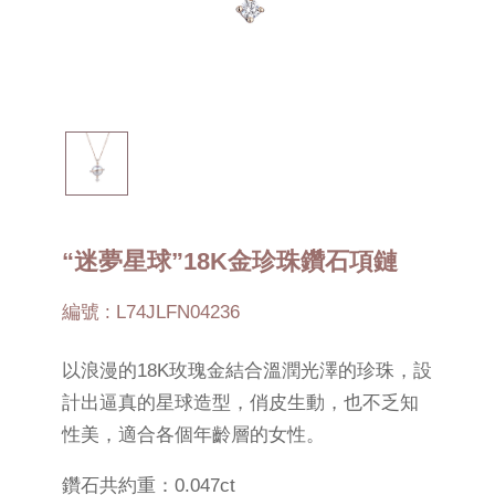
“迷夢星球”18K金珍珠鑽石項鏈
編號 : L74JLFN04236
以浪漫的18K玫瑰金結合溫潤光澤的珍珠，設
計出逼真的星球造型，俏皮生動，也不乏知
性美，適合各個年齡層的女性。
鑽石共約重：0.047ct