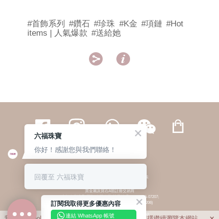
#首飾系列
#鑽石
#珍珠
#K金
#項鏈
#Hot
items | 人氣爆款
#送給她


六福珠寶
你好！感謝您與我們聯絡！
繁體
簡体
ENG
|
|
回覆至 六福珠寶
© 六福集團 版權所有 不得轉載
|
私隱政策
貴金屬及寶石A類註冊交易商
(六福企業禮品(國際)有限公司-註冊號碼:A-B-24-05-07207;
訂閱我取得更多優惠內容
六福電子商貿有限公司-註冊號碼:A-B-24-05-07206)
貴金屬及寶石B類註冊交易商
(六福集團有限公司-註冊號碼:B-B-24-05-07258;
連結 WhatsApp 帳號
我們利用cookies為您提供最佳的瀏覽體驗。若您選擇繼續瀏覽本網站，
