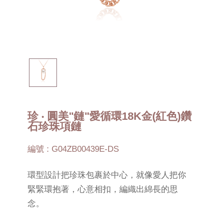
珍 ‧ 圓美"鏈"愛循環18K金(紅色)鑽
石珍珠項鏈
編號 : G04ZB00439E-DS
環型設計把珍珠包裹於中心，就像愛人把你
緊緊環抱著，心意相扣，編織出綿長的思
念。