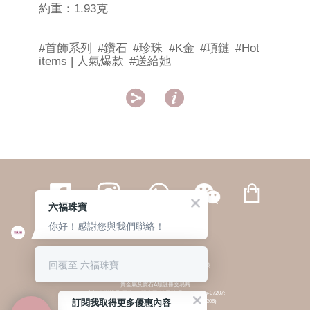
約重：1.93克
#首飾系列
#鑽石
#珍珠
#K金
#項鏈
#Hot
items | 人氣爆款
#送給她


六福珠寶
你好！感謝您與我們聯絡！
繁體
簡体
ENG
|
|
回覆至 六福珠寶
© 六福集團 版權所有 不得轉載
|
私隱政策
貴金屬及寶石A類註冊交易商
(六福企業禮品(國際)有限公司-註冊號碼:A-B-24-05-07207;
訂閱我取得更多優惠內容
六福電子商貿有限公司-註冊號碼:A-B-24-05-07206)
貴金屬及寶石B類註冊交易商