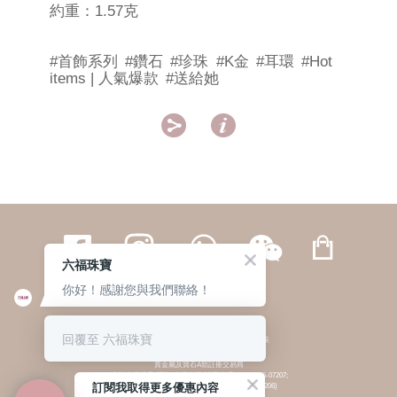
約重：1.57克
#首飾系列
#鑽石
#珍珠
#K金
#耳環
#Hot
items | 人氣爆款
#送給她


六福珠寶
你好！感謝您與我們聯絡！
繁體
簡体
ENG
|
|
回覆至 六福珠寶
© 六福集團 版權所有 不得轉載
|
私隱政策
貴金屬及寶石A類註冊交易商
(六福企業禮品(國際)有限公司-註冊號碼:A-B-24-05-07207;
訂閱我取得更多優惠內容
六福電子商貿有限公司-註冊號碼:A-B-24-05-07206)
貴金屬及寶石B類註冊交易商