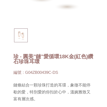
珍 ‧ 圓美"鏈"愛循環18K金(紅色)鑽
石珍珠耳環
編號 : G04ZB00439C-DS
鏈條結合一顆珍珠打造的耳環，象徵不能停
歇的愛，特別愛的你扣於心中，溫婉雅致又
富有層次感。