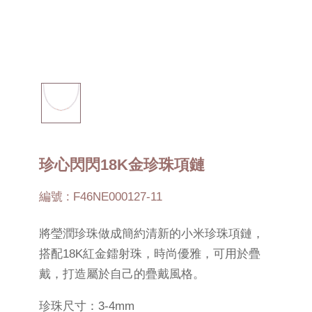
珍心閃閃18K金珍珠項鏈
編號 : F46NE000127-11
將瑩潤珍珠做成簡約清新的小米珍珠項鏈，
搭配18K紅金鐳射珠，時尚優雅，可用於疊
戴，打造屬於自己的疊戴風格。
珍珠尺寸：3-4mm