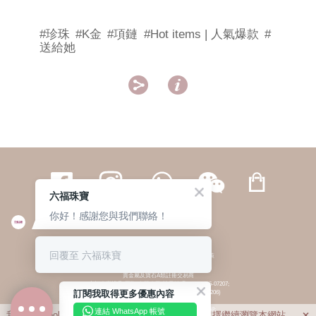
#珍珠
#K金
#項鏈
#Hot items | 人氣爆款
#
送給她


六福珠寶
你好！感謝您與我們聯絡！
繁體
簡体
ENG
|
|
回覆至 六福珠寶
© 六福集團 版權所有 不得轉載
|
私隱政策
貴金屬及寶石A類註冊交易商
(六福企業禮品(國際)有限公司-註冊號碼:A-B-24-05-07207;
訂閱我取得更多優惠內容
六福電子商貿有限公司-註冊號碼:A-B-24-05-07206)
貴金屬及寶石B類註冊交易商
(六福集團有限公司-註冊號碼:B-B-24-05-07258;
連結 WhatsApp 帳號
我們利用cookies為您提供最佳的瀏覽體驗。若您選擇繼續瀏覽本網站，
